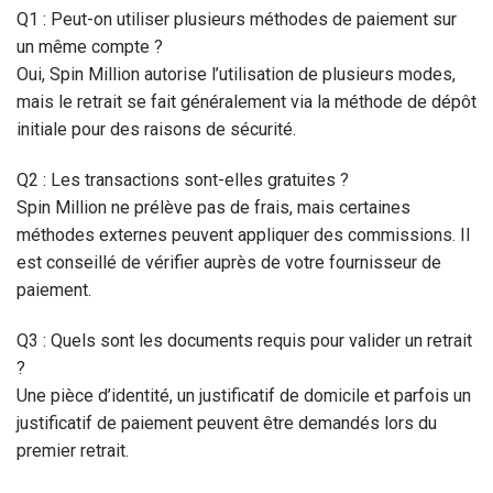
Q1 : Peut-on utiliser plusieurs méthodes de paiement sur
un même compte ?
Oui, Spin Million autorise l’utilisation de plusieurs modes,
mais le retrait se fait généralement via la méthode de dépôt
initiale pour des raisons de sécurité.
Q2 : Les transactions sont-elles gratuites ?
Spin Million ne prélève pas de frais, mais certaines
méthodes externes peuvent appliquer des commissions. Il
est conseillé de vérifier auprès de votre fournisseur de
paiement.
Q3 : Quels sont les documents requis pour valider un retrait
?
Une pièce d’identité, un justificatif de domicile et parfois un
justificatif de paiement peuvent être demandés lors du
premier retrait.