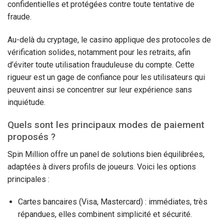
confidentielles et protégées contre toute tentative de
fraude.
Au-delà du cryptage, le casino applique des protocoles de
vérification solides, notamment pour les retraits, afin
d’éviter toute utilisation frauduleuse du compte. Cette
rigueur est un gage de confiance pour les utilisateurs qui
peuvent ainsi se concentrer sur leur expérience sans
inquiétude.
Quels sont les principaux modes de paiement
proposés ?
Spin Million offre un panel de solutions bien équilibrées,
adaptées à divers profils de joueurs. Voici les options
principales :
Cartes bancaires (Visa, Mastercard) : immédiates, très
répandues, elles combinent simplicité et sécurité.