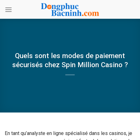
Bỏ
qua
nội
dung
Quels sont les modes de paiement
sécurisés chez Spin Million Casino ?
En tant qu’analyste en ligne spécialisé dans les casinos, je