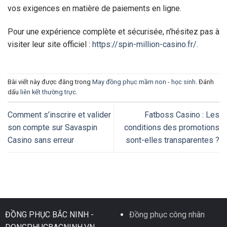
vos exigences en matière de paiements en ligne.
Pour une expérience complète et sécurisée, n’hésitez pas à
visiter leur site officiel :
https://spin-million-casino.fr/
.
Bài viết này được đăng trong
May đồng phục mầm non - học sinh
. Đánh
dấu
liên kết thường trực
.
Comment s’inscrire et valider
Fatboss Casino : Les
son compte sur Savaspin
conditions des promotions
Casino sans erreur
sont-elles transparentes ?
ĐỒNG PHỤC BẮC NINH -
Đồng phục công nhân