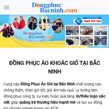
Bỏ
qua
nội
dung
ĐỒNG PHỤC ÁO KHOÁC GIÓ TẠI BẮC
NINH
Cung cấp
Đồng Phục Áo Gió tại Bắc Ninh
chất lượng cao,
chống thấm, chắn gió tốt, giữ ấm hiệu quả. Lý tưởng làm
đồng phục công ty, sự kiện, hoặc quà tặng.
In/thêu logo sắc
nét
, giúp
quảng bá thương hiệu mạnh mẽ
và tạo sự đồng
bộ chuyên nghiệp trong các KCN.