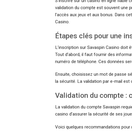
S’inscrire sur un casino en ligne fiabl
validation du compte est souvent une pr
l’accès aux jeux et aux bonus. Dans cet
Casino.
Étapes clés pour une ins
L’inscription sur Savaspin Casino doit ê
Tout d’abord, il faut fournir des infor
numéro de téléphone. Ces données seront
Ensuite, choisissez un mot de passe sécu
la sécurité. La validation par e-mail est 
Validation du compte : 
La validation du compte Savaspin requie
casino d’assurer la sécurité de ses joue
Voici quelques recommandations pour ne