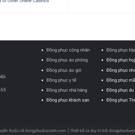
 to Other Online Casinos
Đồng phục công nhân
Đồng phục lớp
Đồng phục áo phông
Đồng phục họp
Đồng phục áo gió
Đồng phục n
Nội
Đồng phục y tế
Đồng phục m
555
Đồng phục nhà hàng
Đồng phục du 
Đồng phục khách sạn
Đồng phục Th
uyền thuộc về dongphucbacninh.com
Thiết kế và duy trì bởi
dongphucbacn