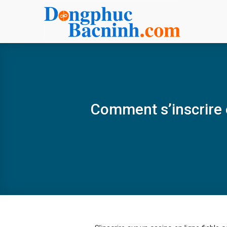
Bỏ
qua
nội
dung
Comment s’inscrire 