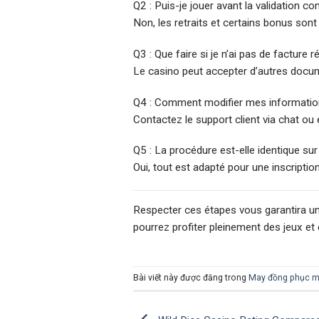
Q2 : Puis-je jouer avant la validation c
Non, les retraits et certains bonus sont
Q3 : Que faire si je n’ai pas de facture 
Le casino peut accepter d’autres docu
Q4 : Comment modifier mes information
Contactez le support client via chat ou 
Q5 : La procédure est-elle identique sur
Oui, tout est adapté pour une inscriptio
Respecter ces étapes vous garantira un
pourrez profiter pleinement des jeux et
Bài viết này được đăng trong
May đồng phục m