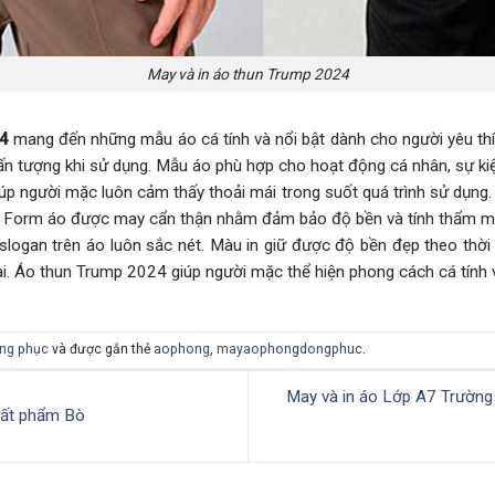
May và in áo thun Trump 2024
4
mang đến những mẫu áo cá tính và nổi bật dành cho người yêu thíc
ấn tượng khi sử dụng. Mẫu áo phù hợp cho hoạt động cá nhân, sự ki
úp người mặc luôn cảm thấy thoải mái trong suốt quá trình sử dụng.
y. Form áo được may cẩn thận nhằm đảm bảo độ bền và tính thẩm 
à slogan trên áo luôn sắc nét. Màu in giữ được độ bền đẹp theo thờ
ài. Áo thun Trump 2024 giúp người mặc thể hiện phong cách cá tính v
ng phục
và được gắn thẻ
aophong
,
mayaophongdongphuc
.
May và in áo Lớp A7 Trường
hất phẩm Bò