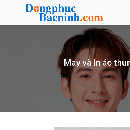
Bỏ
qua
nội
dung
May và in áo thun