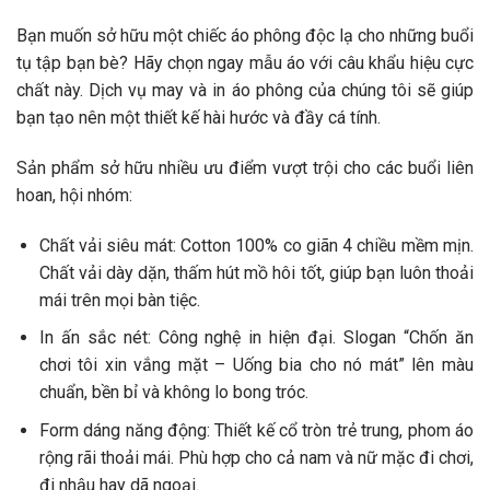
Bạn muốn sở hữu một chiếc áo phông độc lạ cho những buổi
tụ tập bạn bè? Hãy chọn ngay mẫu áo với câu khẩu hiệu cực
chất này. Dịch vụ may và in áo phông của chúng tôi sẽ giúp
bạn tạo nên một thiết kế hài hước và đầy cá tính.
Sản phẩm sở hữu nhiều ưu điểm vượt trội cho các buổi liên
hoan, hội nhóm:
Chất vải siêu mát: Cotton 100% co giãn 4 chiều mềm mịn.
Chất vải dày dặn, thấm hút mồ hôi tốt, giúp bạn luôn thoải
mái trên mọi bàn tiệc.
In ấn sắc nét: Công nghệ in hiện đại. Slogan “Chốn ăn
chơi tôi xin vắng mặt – Uống bia cho nó mát” lên màu
chuẩn, bền bỉ và không lo bong tróc.
Form dáng năng động: Thiết kế cổ tròn trẻ trung, phom áo
rộng rãi thoải mái. Phù hợp cho cả nam và nữ mặc đi chơi,
đi nhậu hay dã ngoại.