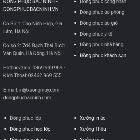
ĐỒNG PHỤC BẮC NINH -
Đồng phục công nhân
DONGPHUCBACNINH.VN
Đồng phục áo phông
Đồng phục áo gió
Cơ Sở 1: Chợ Ninh Hiệp, Gia
Lâm, Hà Nội
Đồng phục y tế
Đồng phục nhà hàng
Cơ sở 2: 7d4 Bạch Thái Bưởi,
Văn Quán, Hà Đông, Hà Nội
Đồng phục khách sạn
Hotline/zalo: 0869.999.969 -
Điện Thoai: 02462 969 555
E-mail: in@xuongmay.com -
dongphucbacninh.com
Đồng phục lớp
Xưởng in áo
Đồng phục họp lớp
Xưởng Thêu
Đồng phục nhóm
Xưởng may