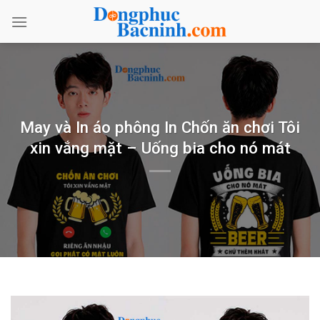
Bỏ
qua
nội
dung
May và In áo phông In Chốn ăn chơi Tôi
xin vắng mặt – Uống bia cho nó mát