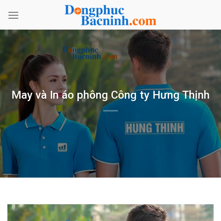
Bỏ
qua
nội
dung
May và In áo phông Công ty Hưng Thịnh