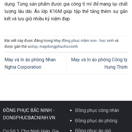
dụng. Từng sản phẩm được gia công tỉ mỉ để mang lại chất
lượng lâu dài. Áo lớp K16M giúp tập thể tăng thêm sự gắn
kết và lưu giữ nhiều kỷ niệm đẹp.
Bài viết này được đăng trong
May đồng phục mầm non - học sinh
và
được gắn thẻ
aolop
,
maydongphuchocsinh
.
May và In áo phông Nhan
May và In áo phông Công ty
Nghia Corporation
Hưng Thịnh
ĐỒNG PHỤC BẮC NINH -
Đồng phục công nhân
DONGPHUCBACNINH.VN
Đồng phục áo phông
Đồng phục áo gió
Cơ Sở 1: Chợ Ninh Hiệp, Gia