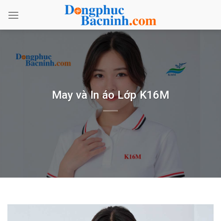
Bỏ
qua
nội
dung
May và In áo Lớp K16M