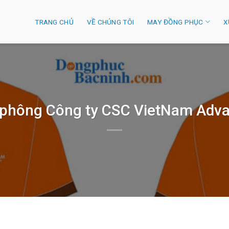
TRANG CHỦ
VỀ CHÚNG TÔI
MAY ĐỒNG PHỤC
X
 phông Công ty CSC VietNam Adv