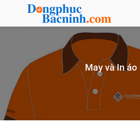
Bỏ
qua
nội
dung
May và In áo