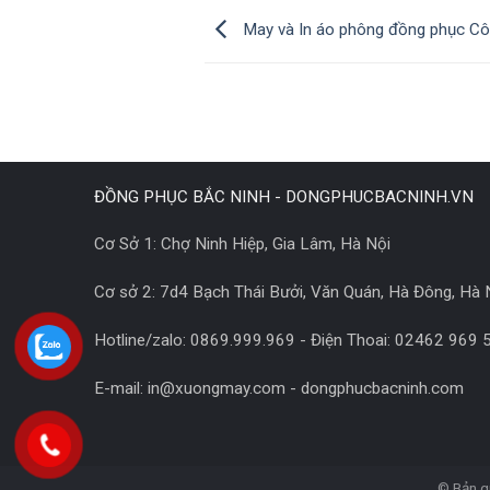
May và In áo phông đồng phục C
ĐỒNG PHỤC BẮC NINH - DONGPHUCBACNINH.VN
Cơ Sở 1: Chợ Ninh Hiệp, Gia Lâm, Hà Nội
Cơ sở 2: 7d4 Bạch Thái Bưởi, Văn Quán, Hà Đông, Hà 
Hotline/zalo: 0869.999.969 - Điện Thoai: 02462 969 
E-mail: in@xuongmay.com - dongphucbacninh.com
© Bản q