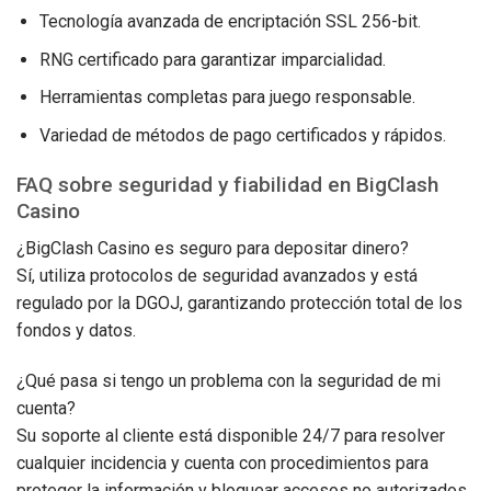
Tecnología avanzada de encriptación SSL 256-bit.
RNG certificado para garantizar imparcialidad.
Herramientas completas para juego responsable.
Variedad de métodos de pago certificados y rápidos.
FAQ sobre seguridad y fiabilidad en BigClash
Casino
¿BigClash Casino es seguro para depositar dinero?
Sí, utiliza protocolos de seguridad avanzados y está
regulado por la DGOJ, garantizando protección total de los
fondos y datos.
¿Qué pasa si tengo un problema con la seguridad de mi
cuenta?
Su soporte al cliente está disponible 24/7 para resolver
cualquier incidencia y cuenta con procedimientos para
proteger la información y bloquear accesos no autorizados.