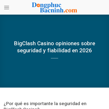
Bỏ
qua
nội
dung
BigClash Casino opiniones sobre
seguridad y fiabilidad en 2026
¿Por qué es importante la seguridad en