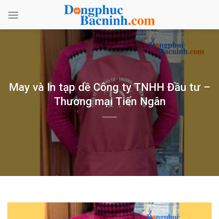
Bỏ
qua
nội
dung
May và In tạp dề Công ty TNHH Đầu tư –
Thương mại Tiến Ngân