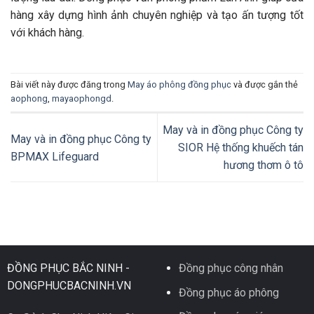
hàng xây dựng hình ảnh chuyên nghiệp và tạo ấn tượng tốt
với khách hàng.
Bài viết này được đăng trong
May áo phông đồng phục
và được gắn thẻ
aophong
,
mayaophongd
.
May và in đồng phục Công ty
May và in đồng phục Công ty
SIOR Hệ thống khuếch tán
BPMAX Lifeguard
hương thơm ô tô
ĐỒNG PHỤC BẮC NINH -
Đồng phục công nhân
DONGPHUCBACNINH.VN
Đồng phục áo phông