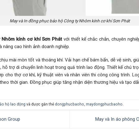
May và In đồng phục bảo hộ Công ty Nhôm kính cơ khí Sơn Phát
y Nhôm kính cơ khí Sơn Phát
với thiết kế chắc chắn, chuyên nghiệ
à nâng cao hình ảnh doanh nghiệp.
hịu mài mòn tốt và thoáng khí. Vải hạn chế bám bẩn, dễ vệ sinh, gi
 hỗ trợ di chuyển linh hoạt trong quá trình lao động. Thiết kế chú tr
ợp cho thợ cơ khí, kỹ thuật viên và nhân viên thi công công trình. 
heo thời gian. Đồng phục giúp tăng nhận diện thương hiệu và tạo d
ảo hộ lao động
và được gắn thẻ
dongphucbaoho
,
maydongphucbaoho
.
pon Group
May và In áo phông 