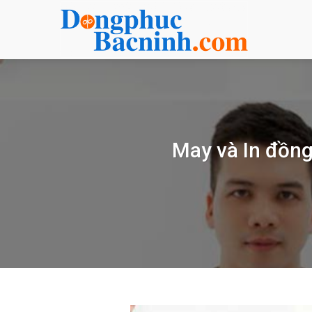
Bỏ
qua
nội
dung
May và In đồng