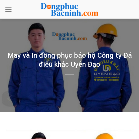
Bỏ
qua
nội
dung
May và In đồng phục bảo hộ Công ty Đá
điêu khắc Uyên Đạo