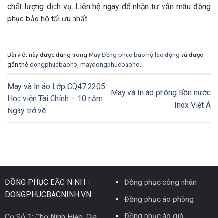
chất lượng dịch vụ. Liên hệ ngay để nhận tư vấn mẫu đồng
phục bảo hộ tối ưu nhất.
Bài viết này được đăng trong
May Đồng phục bảo hộ lao động
và được
gắn thẻ
dongphucbaoho
,
maydongphucbaoho
.
May và In áo Lớp CQ47.2205
May và In áo phông Bồn nước
Học viện Tài Chính – 10 năm
Inox Việt Á
Ngày trở về
ĐỒNG PHỤC BẮC NINH -
Đồng phục công nhân
DONGPHUCBACNINH.VN
Đồng phục áo phông
Đồng phục áo gió
Cơ Sở 1: Chợ Ninh Hiệp, Gia