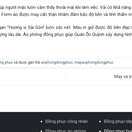
úp người mặc luôn cảm thấy thoải mái khi làm việc. Vải có khả năng
. Form áo được may cẩn thận nhằm đảm bảo độ bền và tính thẩm 
ogan “Hương vị Sài Gòn” luôn sắc nét. Màu in giữ được độ bền đẹp
lượng lâu dài. Áo phông đồng phục giúp Quán Ốc Quỳnh xây dựng hình
ng phục
và được gắn thẻ
aophongdongphuc
,
mayaophongdongphuc
.
n
May và I
Đồng phục công nhân
Đồng phục lớp
Đồng phục áo phông
Đồng phục họp