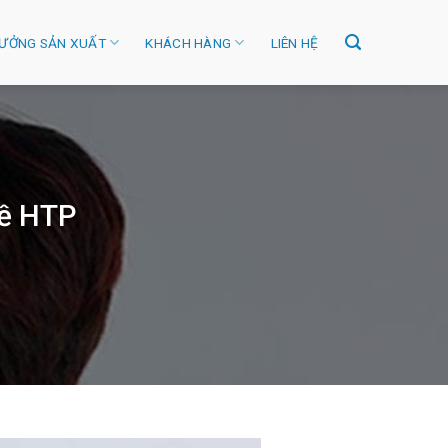
ƯỞNG SẢN XUẤT
KHÁCH HÀNG
LIÊN HỆ
Bề HTP