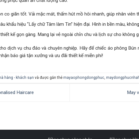
ồng phục quán ăn chất lượng cao:
n co giãn tốt. Vải mặc mát, thấm hút mồ hôi nhanh, giúp nhân viên t
âu khẩu hiệu “Lấy chữ Tâm làm Tin” hiện đại. Hình in bền màu, không 
hiết kế gọn gàng. Mang lại vẻ ngoài chỉn chu và lịch sự cho không g
 cho dịch vụ chu đáo và chuyên nghiệp. Hãy để chiếc áo phông Bú
hận báo giá tận xưởng và ưu đãi thiết kế miễn phí!
à hàng - khách sạn
và được gắn thẻ
mayaophongdongphuc
,
maydongphucnha
nalised Haircare
May v