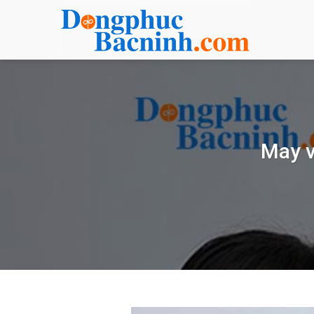
Bỏ
qua
nội
dung
May v