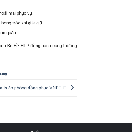
hoải mái phục vụ.
bong tróc khi giặt giũ.
ian quán.
n riêu Bề Bề HTP đồng hành cùng thương
hang
.
à In áo phông đồng phục VNPT-IT