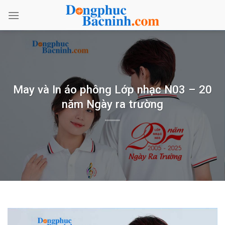
Bỏ
qua
nội
dung
May và In áo phông Lớp nhạc N03 – 20
năm Ngày ra trường