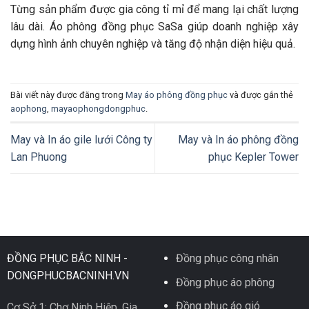
Từng sản phẩm được gia công tỉ mỉ để mang lại chất lượng
lâu dài. Áo phông đồng phục SaSa giúp doanh nghiệp xây
dựng hình ảnh chuyên nghiệp và tăng độ nhận diện hiệu quả.
Bài viết này được đăng trong
May áo phông đồng phục
và được gắn thẻ
aophong
,
mayaophongdongphuc
.
May và In áo gile lưới Công ty
May và In áo phông đồng
Lan Phuong
phục Kepler Tower
ĐỒNG PHỤC BẮC NINH -
Đồng phục công nhân
DONGPHUCBACNINH.VN
Đồng phục áo phông
Đồng phục áo gió
Cơ Sở 1: Chợ Ninh Hiệp, Gia