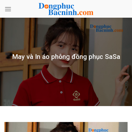
Bỏ
qua
nội
dung
May và In áo phông đồng phục SaSa