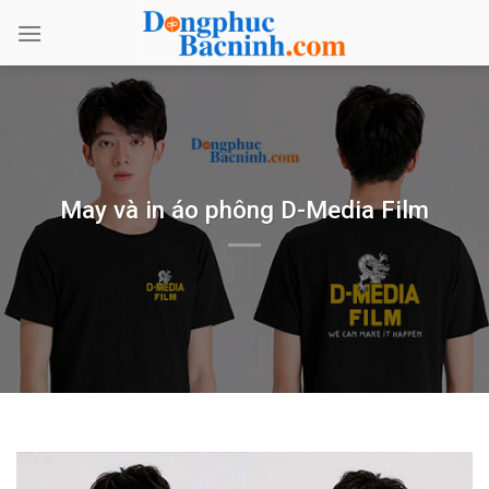
Bỏ
qua
nội
dung
May và in áo phông D-Media Film