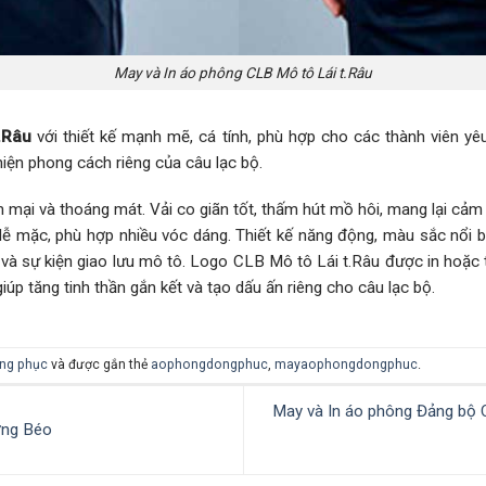
May và In áo phông CLB Mô tô Lái t.Râu
.Râu
với thiết kế mạnh mẽ, cá tính, phù hợp cho các thành viên y
iện phong cách riêng của câu lạc bộ.
mại và thoáng mát. Vải co giãn tốt, thấm hút mồ hôi, mang lại cảm g
dễ mặc, phù hợp nhiều vóc dáng. Thiết kế năng động, màu sắc nổi bậ
 và sự kiện giao lưu mô tô. Logo CLB Mô tô Lái t.Râu được in hoặc 
úp tăng tinh thần gắn kết và tạo dấu ấn riêng cho câu lạc bộ.
ng phục
và được gắn thẻ
aophongdongphuc
,
mayaophongdongphuc
.
May và In áo phông Đảng bộ 
ờng Béo