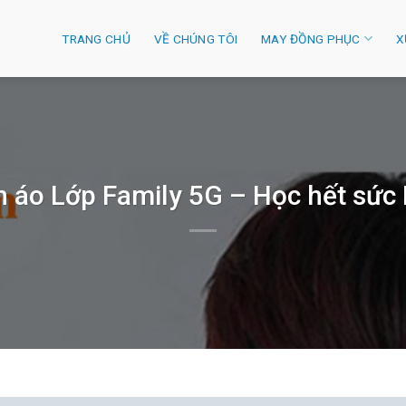
TRANG CHỦ
VỀ CHÚNG TÔI
MAY ĐỒNG PHỤC
X
n áo Lớp Family 5G – Học hết sức