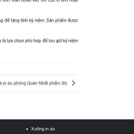
tinh thần đoàn kết. Bố cục in linh hoạt
ưng để tăng tính kỷ niệm. Sản phẩm được
y là lựa chọn phù hợp để lưu giữ kỷ niệm
à in áo phông Quán Nhất phẩm Bò
Xưởng in áo