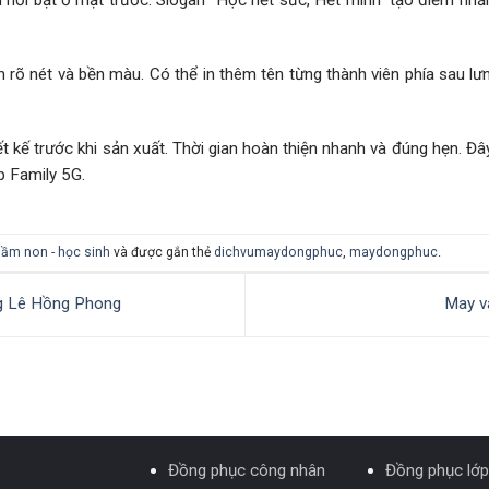
 nổi bật ở mặt trước. Slogan “Học hết sức, Hết mình” tạo điểm nhấn 
 rõ nét và bền màu. Có thể in thêm tên từng thành viên phía sau l
t kế trước khi sản xuất. Thời gian hoàn thiện nhanh và đúng hẹn. Đâ
p Family 5G.
ầm non - học sinh
và được gắn thẻ
dichvumaydongphuc
,
maydongphuc
.
g Lê Hồng Phong
May v
Đồng phục công nhân
Đồng phục lớp