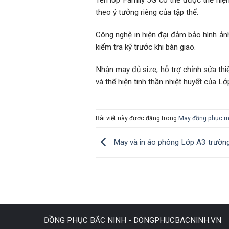
Tên lớp Family 5G có thể được thể hiện
theo ý tưởng riêng của tập thể.
Công nghệ in hiện đại đảm bảo hình ảnh
kiểm tra kỹ trước khi bàn giao.
Nhận may đủ size, hỗ trợ chỉnh sửa thiế
và thể hiện tinh thần nhiệt huyết của Lớ
Bài viết này được đăng trong
May đồng phục m
May và in áo phông Lớp A3 trườn
ĐỒNG PHỤC BẮC NINH - DONGPHUCBACNINH.VN