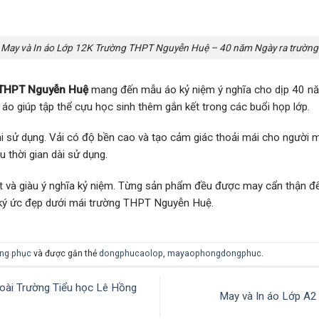
May và In áo Lớp 12K Trường THPT Nguyễn Huệ – 40 năm Ngày ra trường
g THPT Nguyễn Huệ
mang đến mẫu áo kỷ niệm ý nghĩa cho dịp 40 nă
áo giúp tập thể cựu học sinh thêm gắn kết trong các buổi họp lớp.
i sử dụng. Vải có độ bền cao và tạo cảm giác thoải mái cho người m
u thời gian dài sử dụng.
 bật và giàu ý nghĩa kỷ niệm. Từng sản phẩm đều được may cẩn thận 
 ký ức đẹp dưới mái trường THPT Nguyễn Huệ.
ng phục
và được gắn thẻ
dongphucaolop
,
mayaophongdongphuc
.
ài Trường Tiểu học Lê Hồng
May và In áo Lớp A2