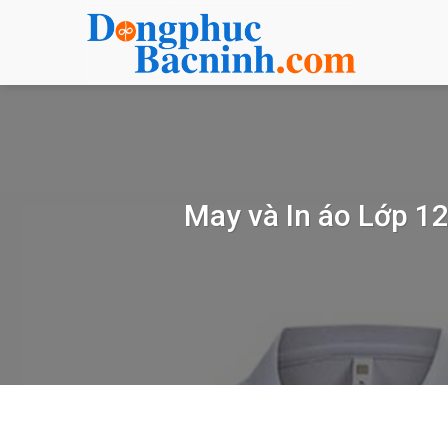
Bỏ
qua
nội
dung
May và In áo Lớp 1