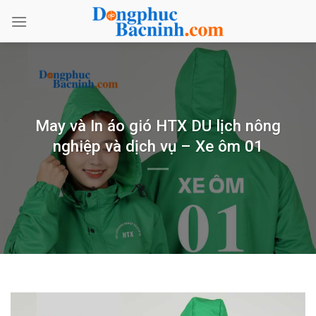
Bỏ
qua
nội
dung
May và In áo gió HTX DU lịch nông
nghiệp và dịch vụ – Xe ôm 01