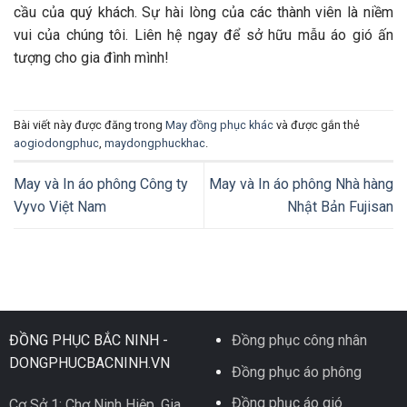
cầu của quý khách. Sự hài lòng của các thành viên là niềm
vui của chúng tôi. Liên hệ ngay để sở hữu mẫu áo gió ấn
tượng cho gia đình mình!
Bài viết này được đăng trong
May đồng phục khác
và được gắn thẻ
aogiodongphuc
,
maydongphuckhac
.
May và In áo phông Công ty
May và In áo phông Nhà hàng
Vyvo Việt Nam
Nhật Bản Fujisan
ĐỒNG PHỤC BẮC NINH -
Đồng phục công nhân
DONGPHUCBACNINH.VN
Đồng phục áo phông
Đồng phục áo gió
Cơ Sở 1: Chợ Ninh Hiệp, Gia