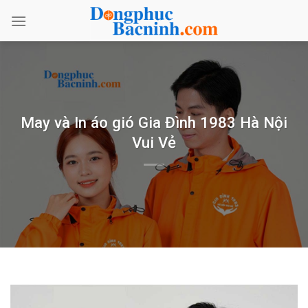
Bỏ
qua
nội
dung
May và In áo gió Gia Đình 1983 Hà Nội
Vui Vẻ