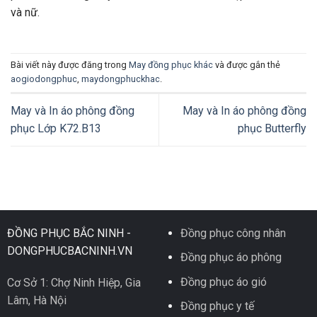
và nữ.
Bài viết này được đăng trong
May đồng phục khác
và được gắn thẻ
aogiodongphuc
,
maydongphuckhac
.
May và In áo phông đồng
May và In áo phông đồng
phục Lớp K72.B13
phục Butterfly
ĐỒNG PHỤC BẮC NINH -
Đồng phục công nhân
DONGPHUCBACNINH.VN
Đồng phục áo phông
Đồng phục áo gió
Cơ Sở 1: Chợ Ninh Hiệp, Gia
Lâm, Hà Nội
Đồng phục y tế