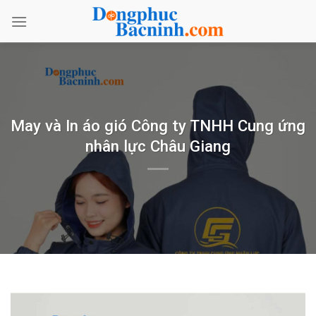
Bỏ
qua
nội
dung
May và In áo gió Công ty TNHH Cung ứng
nhân lực Châu Giang