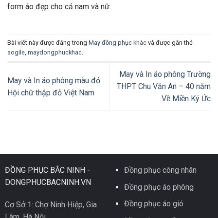
form áo đẹp cho cả nam và nữ.
Bài viết này được đăng trong
May đồng phục khác
và được gắn thẻ
aogile
,
maydongphuckhac
.
May và In áo phông Trường
May và In áo phông màu đỏ
THPT Chu Văn An – 40 năm
Hội chữ thập đỏ Việt Nam
Về Miền Ký Ức
ĐỒNG PHỤC BẮC NINH -
Đồng phục công nhân
DONGPHUCBACNINH.VN
Đồng phục áo phông
Đồng phục áo gió
Cơ Sở 1: Chợ Ninh Hiệp, Gia
Lâm, Hà Nội