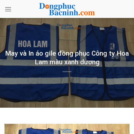
Bỏ
qua
nội
dung
May và In áo gile đồng phục Công ty Hoa
Lam màu xanh dương