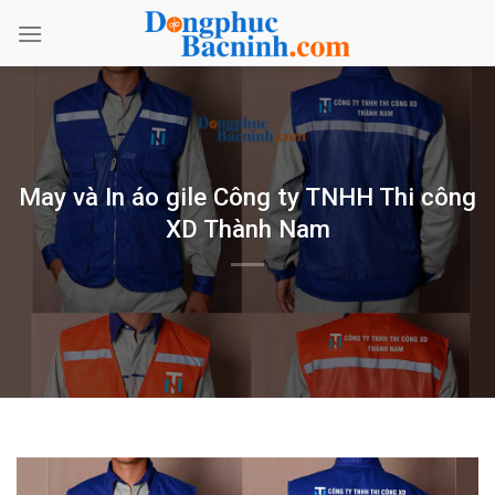
Bỏ
qua
nội
dung
May và In áo gile Công ty TNHH Thi công
XD Thành Nam