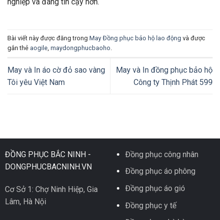
nghiệp và đáng tin cậy hơn.
Bài viết này được đăng trong
May Đồng phục bảo hộ lao động
và được
gắn thẻ
aogile
,
maydongphucbaoho
.
May và In áo cờ đỏ sao vàng
May và In đồng phục bảo hộ
Tôi yêu Việt Nam
Công ty Thịnh Phát 599
ĐỒNG PHỤC BẮC NINH -
Đồng phục công nhân
DONGPHUCBACNINH.VN
Đồng phục áo phông
Đồng phục áo gió
Cơ Sở 1: Chợ Ninh Hiệp, Gia
Lâm, Hà Nội
Đồng phục y tế