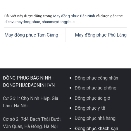
Bài viết này được đăng trong
May đồng phục Bắc Ninh
và được gắn thẻ
dichvumaydongphuc
,
nhanmaydongphuc
.
May đồng phục Tam Giang
May đồng phục Phù Lãng
ĐỒNG PHỤC BẮC NINH -
Đồng phục công nhân
DONGPHUCBACNINH.VN
Đồng phục áo phông
Đồng phục áo gió
Cơ Sở 1: Chợ Ninh Hiệp, Gia
Lâm, Hà Nội
Đồng phục y tế
Đồng phục nhà hàng
Cơ sở 2: 7d4 Bạch Thái Bưởi,
Văn Quán, Hà Đông, Hà Nội
Đồng phục khách sạn