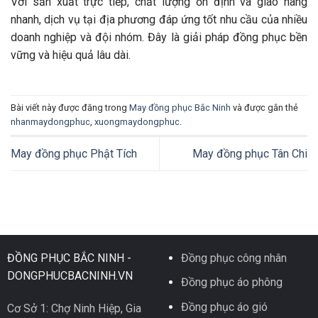
Với sản xuất trực tiếp, chất lượng ổn định và giao hàng
nhanh, dịch vụ tại địa phương đáp ứng tốt nhu cầu của nhiều
doanh nghiệp và đội nhóm. Đây là giải pháp đồng phục bền
vững và hiệu quả lâu dài.
Bài viết này được đăng trong
May đồng phục Bắc Ninh
và được gắn thẻ
nhanmaydongphuc
,
xuongmaydongphuc
.
May đồng phục Phật Tích
May đồng phục Tân Chi
ĐỒNG PHỤC BẮC NINH -
Đồng phục công nhân
DONGPHUCBACNINH.VN
Đồng phục áo phông
Đồng phục áo gió
Cơ Sở 1: Chợ Ninh Hiệp, Gia